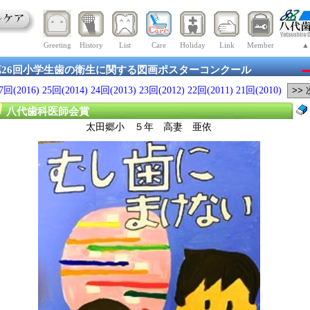
Greeting
History
List
Care
Holiday
Link
Member
▲
第26回小学生歯の衛生に関する図画ポスターコンクール
7回(2016)
25回(2014)
24回(2013)
23回(2012)
22回(2011)
21回(2010)
八代歯科医師会賞
太田郷小 ５年 高妻 亜依