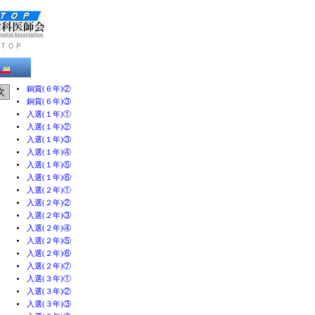
ＴＯＰ
銅賞(６年)②
銅賞(６年)③
入選(１年)①
入選(１年)②
入選(１年)③
入選(１年)④
入選(１年)⑤
入選(１年)⑥
入選(２年)①
入選(２年)②
入選(２年)③
入選(２年)④
入選(２年)⑤
入選(２年)⑥
入選(２年)⑦
入選(３年)①
入選(３年)②
入選(３年)③