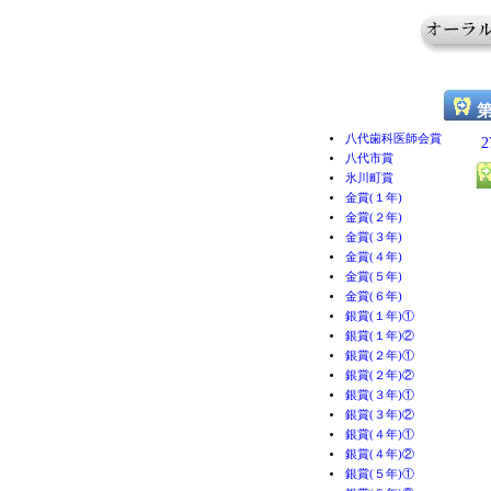
八代歯科医師会賞
2
八代市賞
氷川町賞
金賞(１年)
金賞(２年)
金賞(３年)
金賞(４年)
金賞(５年)
金賞(６年)
銀賞(１年)①
銀賞(１年)②
銀賞(２年)①
銀賞(２年)②
銀賞(３年)①
銀賞(３年)②
銀賞(４年)①
銀賞(４年)②
銀賞(５年)①