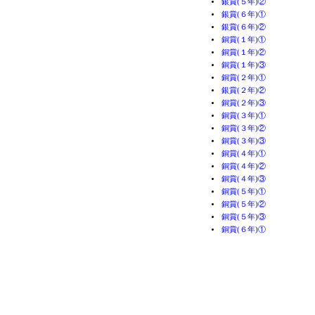
銀賞(５年)②
銀賞(６年)①
銀賞(６年)②
銅賞(１年)①
銅賞(１年)②
銅賞(１年)③
銅賞(２年)①
銀賞(２年)②
銅賞(２年)③
銅賞(３年)①
銅賞(３年)②
銅賞(３年)③
銅賞(４年)①
銅賞(４年)②
銅賞(４年)③
銅賞(５年)①
銅賞(５年)②
銅賞(５年)③
銅賞(６年)①