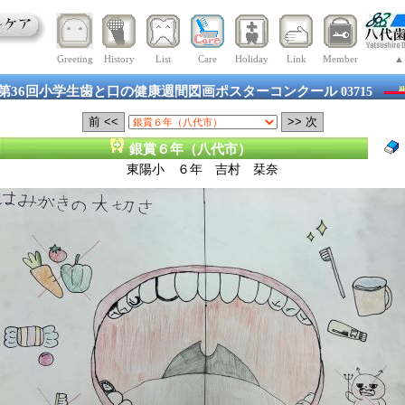
Greeting
History
List
Care
Holiday
Link
Member
▲
第36回小学生歯と口の健康週間図画ポスターコンクール
03715
銀賞６年（八代市）
東陽小 ６年 吉村 栞奈