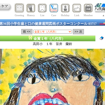
Greeting
History
List
Care
Holiday
Link
Member
▲
第36回小学生歯と口の健康週間図画ポスターコンクール
03717
金賞１年（八代市）
高田小 １年 笹井 蘭鈴