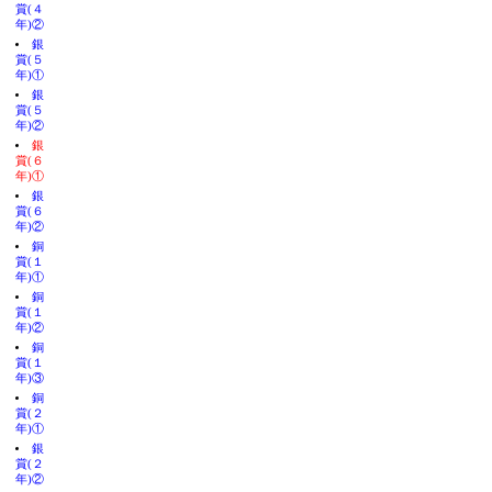
賞(４
年)②
銀
賞(５
年)①
銀
賞(５
年)②
銀
賞(６
年)①
銀
賞(６
年)②
銅
賞(１
年)①
銅
賞(１
年)②
銅
賞(１
年)③
銅
賞(２
年)①
銀
賞(２
年)②