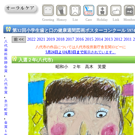
Greeting
History
List
Care
Holiday
Link
Membe
第32回小学生歯と口の健康週間図画ポスターコンクール
597
2022
2021
2019
2018
2017
2016
2015
2014
2013
2012
2011
2
八
代
八代市の作品については八代市役所新庁舎玄関ロビーに
歯
5月24日より6月3日まで
展示されています。
科
医
入選２年(八代市)
師
昭和小 ２年 高木 芙愛
会
賞
八
代
市
賞
氷
川
町
賞
金
賞
１