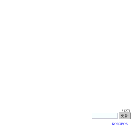
31271
KOROBO©