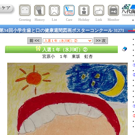
Greeting
History
List
Care
Holiday
Link
Member
▲
第34回小学生歯と口の健康週間図画ポスターコンクール
31271
入選１年（氷川町）②
宮原小 １年 東坂 虹杏
氷