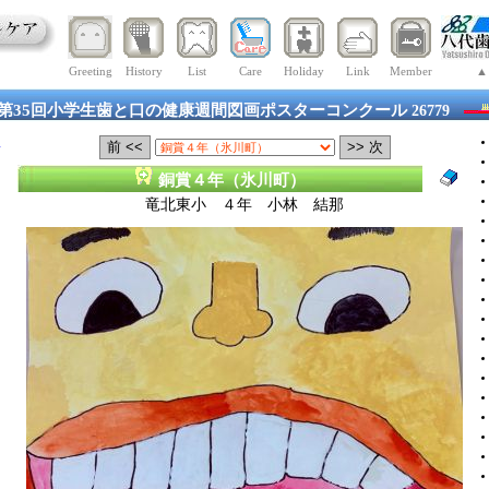
Greeting
History
List
Care
Holiday
Link
Member
▲
第35回小学生歯と口の健康週間図画ポスターコンクール
26779
八
銅賞４年（氷川町）
竜北東小 ４年 小林 結那