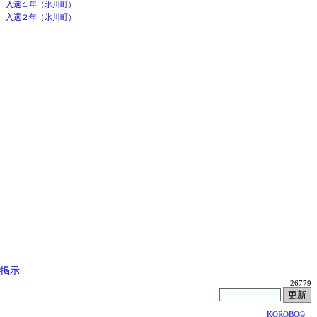
入選１年（氷川町）
入選２年（氷川町）
掲示
26779
KOROBO©