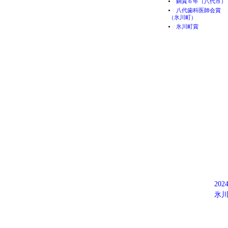
銅賞６年（八代市）
八代歯科医師会賞
（氷川町）
氷川町賞
202
氷