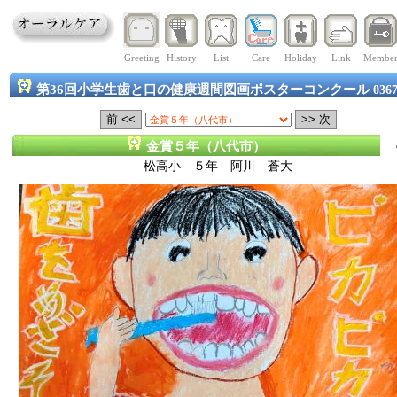
Greeting
History
List
Care
Holiday
Link
Membe
第36回小学生歯と口の健康週間図画ポスターコンクール
036
金賞５年（八代市）
松高小 ５年 阿川 蒼大