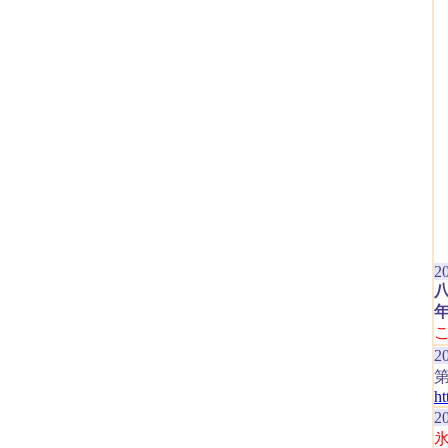
2
2
ht
2