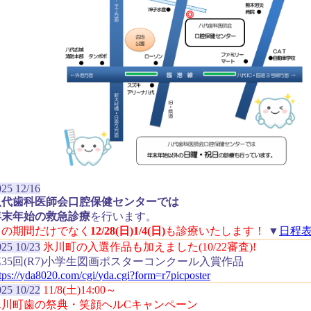
025 12/16
八代歯科医師会口腔保健センターでは
年末年始の救急診療
を行います。
この期間だけでなく
12/28(日)1/4(日)
も診療いたします！
▼
日程
025 10/23
氷川町の入選作品も加えました(10/22審査)!
第35回(R7)小学生図画ポスターコンクール入賞作品
tps://
yda8020.com/
cgi/
yda.cgi
?form=r7picposter
025 10/22
11/8(土)14:00～
氷川町歯の祭典・笑顔ヘルCキャンペーン