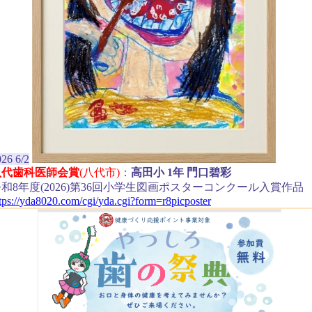
26 6/2
八代歯科医師会賞
(八代市)
：
高田小 1年 門口碧彩
和8年度(2026)第36回小学生図画ポスターコンクール入賞作品
tps://
yda8020.com/
cgi/
yda.cgi
?form=r8picposter