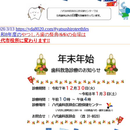
026 3/13
https://
yda8020.com/
#yatsushiroteethfes
令和8年度の
やつしろ歯の祭典(
6/6
)の会場は
八代市役所に変わります!!