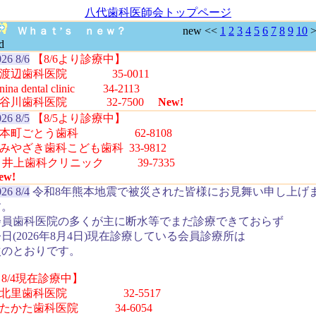
八代歯科医師会トップページ
new <<
1
2
3
4
5
6
7
8
9
10
>
Ｗｈａｔ’ｓ ｎｅｗ？
d
26 8/6
【8/6より診療中】
⚫︎渡辺歯科医院 35-0011
︎nina dental clinic 34-2113
⚫︎谷川歯科医院 32-7500
New!
26 8/5
【8/5より診療中】
⚫︎本町ごとう歯科 62-8108
︎みやざき歯科こども歯科 33-9812
︎ 井上歯科クリニック 39-7335
ew!
26 8/4
令和8年熊本地震で被災された皆様にお見舞い申し上げ
す。
会員歯科医院の多くが主に断水等でまだ診療できておらず
日(2026年8月4日)現在診療している会員診療所は
次のとおりです。
8/4現在診療中】
⚫︎北里歯科医院 32-5517
︎たかた歯科医院 34-6054