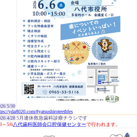
026 5/30
tps://
yda8020.com/
#yatsushiroteethfes
026 4/28
5月連休救急歯科診療チラシです
/3～5/6
八代歯科医師会口腔保健センター
で行われます。