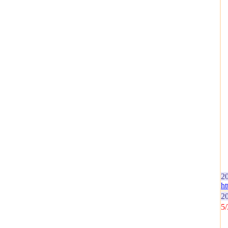
2
ht
2
5