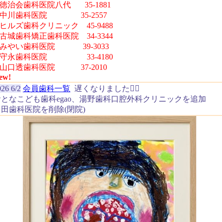
︎徳治会歯科医院八代 35-1881
⚫︎中川歯科医院 35-2557
︎ヒルズ歯科クリニック 45-9488
︎古城歯科矯正歯科医院 34-3344
︎みやい歯科医院 39-3033
⚫︎守永歯科医院 33-4180
︎山口透歯科医院 37-2010
ew!
26 6/2
会員歯科一覧
遅くなりました🙇‍♂️
おとなこども歯科egao、湯野歯科口腔外科クリニックを追加
多田歯科医院を削除(閉院)