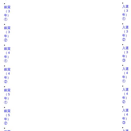
入選
銀賞
（３
（３
年）
年）
①
①
入選
銀賞
（３
（３
年）
年）
②
②
入選
銀賞
（３
（４
年）
年）
③
①
入選
銀賞
（４
（４
年）
年）
①
②
入選
銀賞
（４
（５
年）
年）
②
①
入選
銀賞
（４
（５
年）
年）
③
②