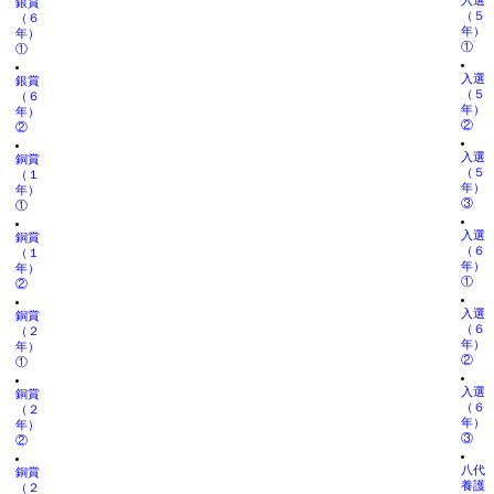
入選
銀賞
（５
（６
年）
年）
①
①
入選
銀賞
（５
（６
年）
年）
②
②
入選
銅賞
（５
（１
年）
年）
③
①
入選
銅賞
（６
（１
年）
年）
①
②
入選
銅賞
（６
（２
年）
年）
②
①
入選
銅賞
（６
（２
年）
年）
③
②
八代
銅賞
養護
（２