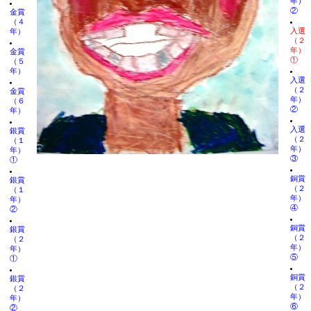
年）
②
金賞
（４
入選
年）
（２
年）
金賞
①
（５
年）
入選
（２
金賞
年）
（６
②
年）
入選
銀賞
（２
（１
年）
年）
③
①
銅賞
銀賞
（２
（１
年）
年）
④
②
銅賞
銀賞
（２
（２
年）
年）
⑤
①
銅賞
銀賞
（２
（２
年）
年）
⑥
②