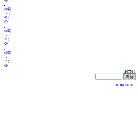
③
銅賞
（５
年）
①
銅賞
（５
年）
②
銅賞
（５
年）
③
207598
KOROBO©