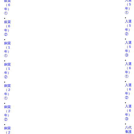
入選
銀賞
（５
（６
年）
年）
①
①
入選
銀賞
（５
（６
年）
年）
②
②
入選
銅賞
（５
（１
年）
年）
③
①
入選
銅賞
（６
（１
年）
年）
①
②
入選
銅賞
（６
（２
年）
年）
②
①
入選
銅賞
（６
（２
年）
年）
③
②
八代
銅賞
養護
（２