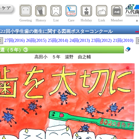
Greeting
History
List
Care
Holiday
Link
Member
▲
第22回小学生歯の衛生に関する図画ポスターコンクール
27回(2016)
26回(2015)
25回(2014)
24回(2013)
23回(2012)
21回(2010)
選（５年）③
高田小 ５年 湯野 由之輔