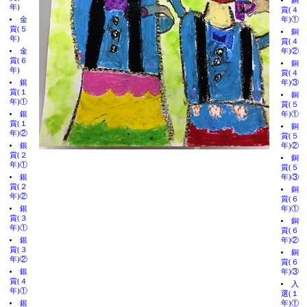
銅
年)
賞(４
金
年)①
賞(５
銅
年)
賞(４
金
年)②
賞(６
銅
年)
賞(４
銀
年)③
賞(１
銅
年)①
賞(５
銀
年)①
賞(１
銅
年)②
賞(５
銀
年)②
賞(２
銅
年)①
賞(５
銀
年)③
賞(２
銅
年)②
賞(６
銀
年)①
賞(３
銅
年)①
賞(６
銀
年)②
賞(３
銅
年)②
賞(６
銀
年)③
賞(４
入
年)①
選(１
銀
年)①