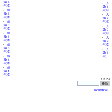
賞(４
入
年)②
選(１
銀
年)②
賞(５
入
年)①
選(２
銀
年)①
賞(５
入
年)②
選(２
銀
年)②
賞(６
入
年)①
選(２
銀
年)③
賞(６
入
年)②
選(６
銅
年)
賞(１
年)①
銅
賞(１
年)②
118156
KOROBO©