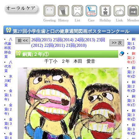
Greeting
History
List
Care
Holiday
Link
Membe
第27回小学生歯と口の健康週間図画ポスターコンクール
八
26回(2015)
25回(2014)
24回(2013)
23回
銅
代歯
賞(１
(2012)
22回(2011)
21回(2010)
科医
年)③
師会
銅賞(２年)①
銅
賞
賞(２
千丁小 ２年 本田 愛音
八
年)①
代市
銅
賞
賞(２
氷
年)②
川町
銅
賞
賞(２
金
年)③
賞(１
銅
年)
賞(３
金
年)①
賞(２
銅
年)
賞(３
金
年)②
賞(３
銅
年)
賞(３
金
年)③
賞(４