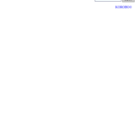
KOROBO©