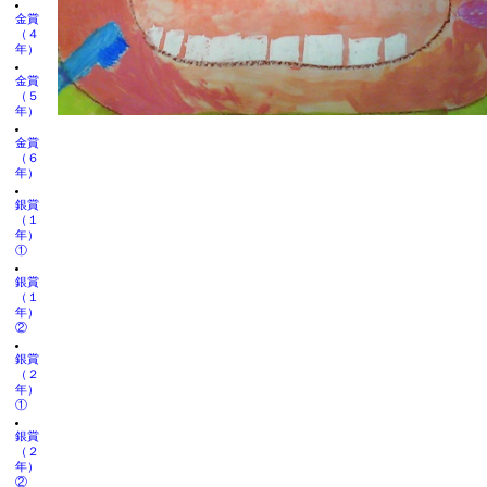
金賞
（４
年）
金賞
（５
年）
金賞
（６
年）
銀賞
（１
年）
①
銀賞
（１
年）
②
銀賞
（２
年）
①
銀賞
（２
年）
②