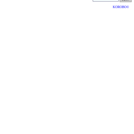
KOROBO©