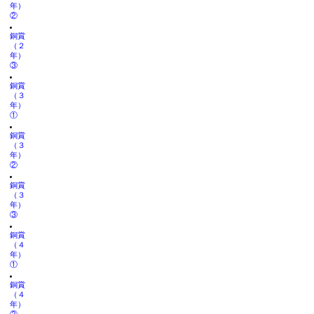
年）
②
銅賞
（２
年）
③
銅賞
（３
年）
①
銅賞
（３
年）
②
銅賞
（３
年）
③
銅賞
（４
年）
①
銅賞
（４
年）