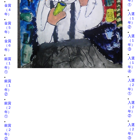
年）
①
金賞
（４
入選
年）
（１
年）
金賞
②
（５
年）
入選
（１
金賞
年）
（６
③
年）
入選
銀賞
（１
（１
年）
年）
④
①
入選
銀賞
（２
（１
年）
年）
①
②
入選
銀賞
（２
（２
年）
年）
②
①
入選
銀賞
（２
（２
年）
年）
③
②