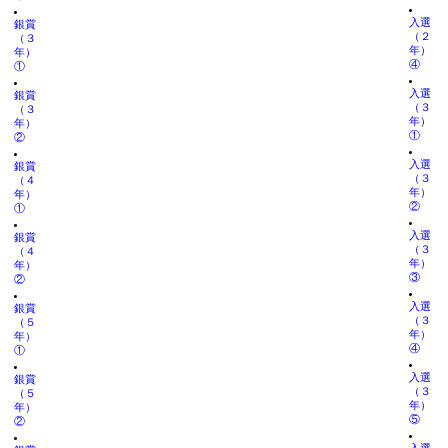
入選
銀賞
（２
（３
年）
年）
④
①
入選
銀賞
（３
（３
年）
年）
①
②
入選
銀賞
（３
（４
年）
年）
②
①
入選
銀賞
（３
（４
年）
年）
③
②
入選
銀賞
（３
（５
年）
年）
④
①
入選
銀賞
（３
（５
年）
年）
⑤
②