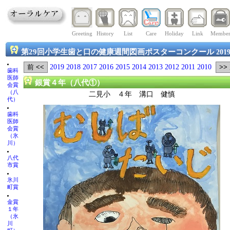
Greeting
History
List
Care
Holiday
Link
Membe
第29回小学生歯と口の健康週間図画ポスターコンクール
201
2019
2018
2017
2016
2015
2014
2013
2012
2011
2010
歯科
医師
銀賞４年（八代①）
会賞
（八
二見小 ４年 溝口 健慎
代）
歯科
医師
会賞
（氷
川）
八代
市賞
氷川
町賞
金賞
１年
（氷
川