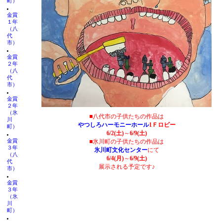
町）
金賞
１年
（八
代
市）
金賞
２年
（八
代
市）
金賞
２年
（氷
■八代市の子供たちの作品は
川
やつしろハーモニーホール
1Ｆロビー
町）
6/2(土)
～
6/9(土)
金賞
■氷川町の子供たちの作品は
３年
氷川町文化センター
にて
（八
6/4(月)
～
6/9(土)
代
展示される予定です♪
市）
金賞
３年
（氷
川
町）