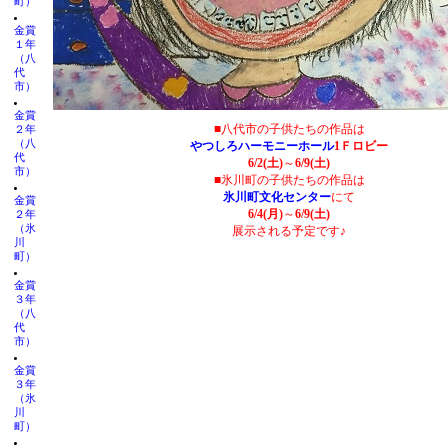
町）
金賞
１年
（八
代
市）
金賞
■八代市の子供たちの作品は
２年
（八
やつしろハーモニーホール
1Ｆロビー
代
6/2(土)
～
6/9(土)
市）
■氷川町の子供たちの作品は
氷川町文化センター
にて
金賞
6/4(月)
～
6/9(土)
２年
（氷
展示される予定です♪
川
町）
金賞
３年
（八
代
市）
金賞
３年
（氷
川
町）