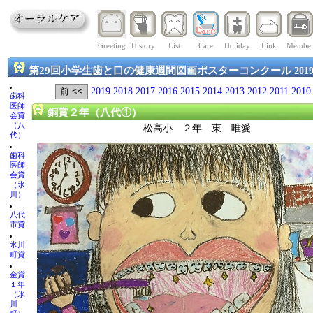
Greeting
History
List
Care
Holiday
Link
Membe
第29回小学生歯と口の健康週間図画ポスターコンクール
201
2019
2018
2017
2016
2015
2014
2013
2012
2011
2010
歯科
医師
銅賞２年（八代①）
会賞
（八
松高小 ２年 東 唯愛
代）
歯科
医師
会賞
（氷
川）
八代
市賞
氷川
町賞
金賞
１年
（氷
川