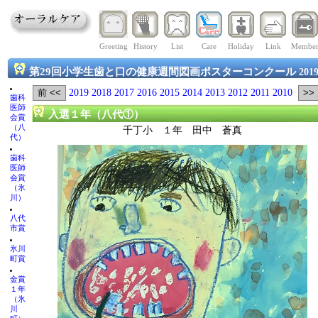
Greeting
History
List
Care
Holiday
Link
Membe
第29回小学生歯と口の健康週間図画ポスターコンクール
201
2019
2018
2017
2016
2015
2014
2013
2012
2011
2010
歯科
医師
入選１年（八代①）
会賞
（八
千丁小 １年 田中 蒼真
代）
歯科
医師
会賞
（氷
川）
八代
市賞
氷川
町賞
金賞
１年
（氷
川