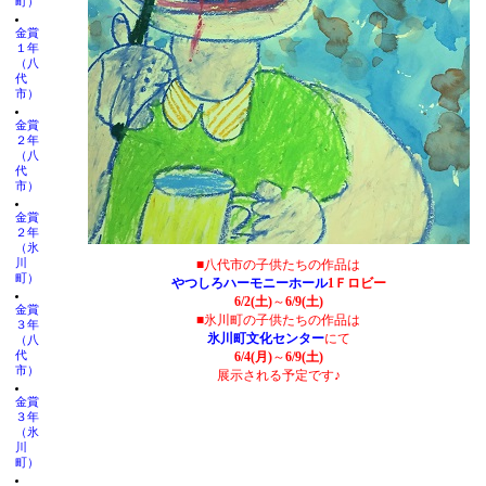
町）
金賞
１年
（八
代
市）
金賞
２年
（八
代
市）
金賞
２年
（氷
川
■八代市の子供たちの作品は
町）
やつしろハーモニーホール
1Ｆロビー
6/2(土)
～
6/9(土)
金賞
■氷川町の子供たちの作品は
３年
氷川町文化センター
にて
（八
代
6/4(月)
～
6/9(土)
市）
展示される予定です♪
金賞
３年
（氷
川
町）