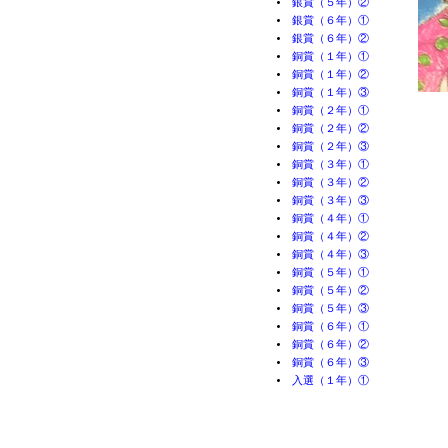
銀賞（５年）②
銀賞（６年）①
銀賞（６年）②
銅賞（１年）①
銅賞（１年）②
銅賞（１年）③
銅賞（２年）①
銅賞（２年）②
銅賞（２年）③
銅賞（３年）①
銅賞（３年）②
銅賞（３年）③
銅賞（４年）①
銅賞（４年）②
銅賞（４年）③
銅賞（５年）①
銅賞（５年）②
銅賞（５年）③
銅賞（６年）①
銅賞（６年）②
銅賞（６年）③
入選（１年）①