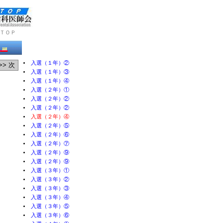
ＴＯＰ
入選（１年）②
入選（１年）③
入選（１年）④
入選（２年）①
入選（２年）②
入選（２年）②
入選（２年）④
入選（２年）⑤
入選（２年）⑥
入選（２年）⑦
入選（２年）⑨
入選（２年）⑨
入選（３年）①
入選（３年）②
入選（３年）③
入選（３年）④
入選（３年）⑤
入選（３年）⑥