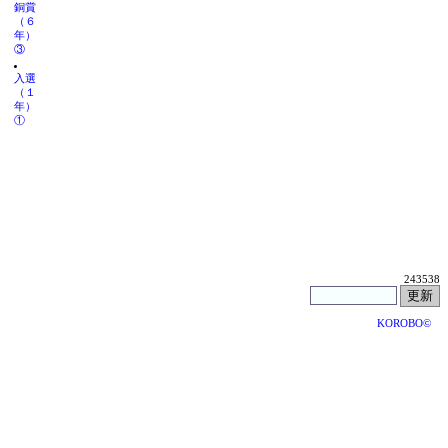
銅賞
（６
年）
③
入選
（１
年）
①
243538
KOROBO©