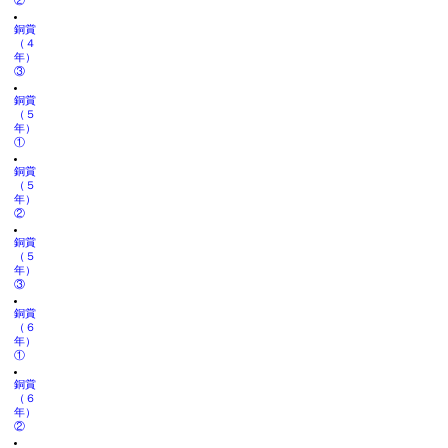
②
銅賞
（４
年）
③
銅賞
（５
年）
①
銅賞
（５
年）
②
銅賞
（５
年）
③
銅賞
（６
年）
①
銅賞
（６
年）
②