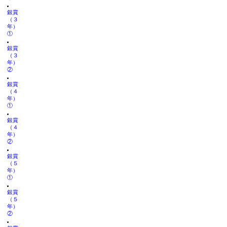
銀賞
（３
年）
①
銀賞
（３
年）
②
銀賞
（４
年）
①
銀賞
（４
年）
②
銀賞
（５
年）
①
銀賞
（５
年）
②