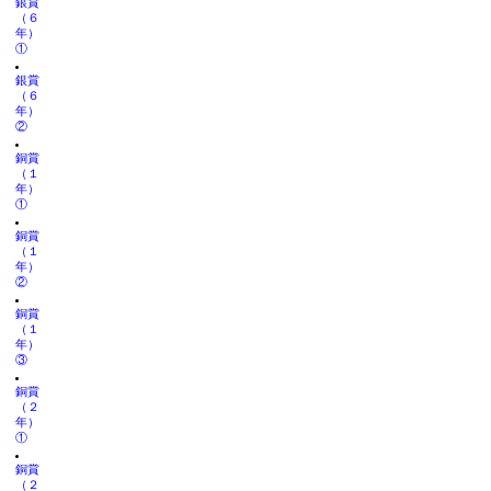
銀賞
（６
年）
①
銀賞
（６
年）
②
銅賞
（１
年）
①
銅賞
（１
年）
②
銅賞
（１
年）
③
銅賞
（２
年）
①
銅賞
（２