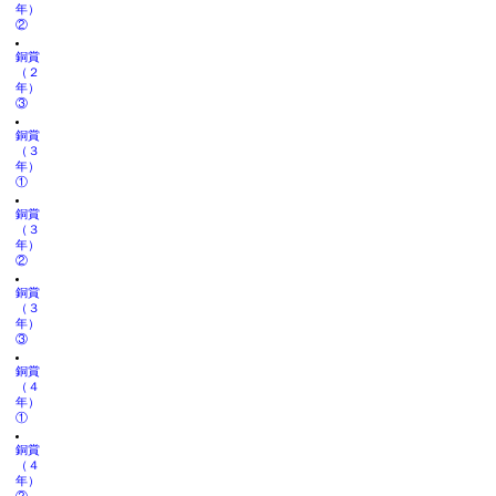
年）
②
銅賞
（２
年）
③
銅賞
（３
年）
①
銅賞
（３
年）
②
銅賞
（３
年）
③
銅賞
（４
年）
①
銅賞
（４
年）