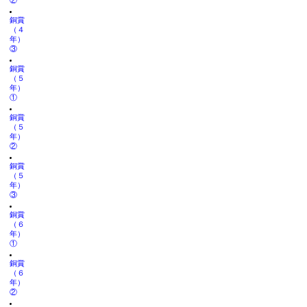
②
銅賞
（４
年）
③
銅賞
（５
年）
①
銅賞
（５
年）
②
銅賞
（５
年）
③
銅賞
（６
年）
①
銅賞
（６
年）
②