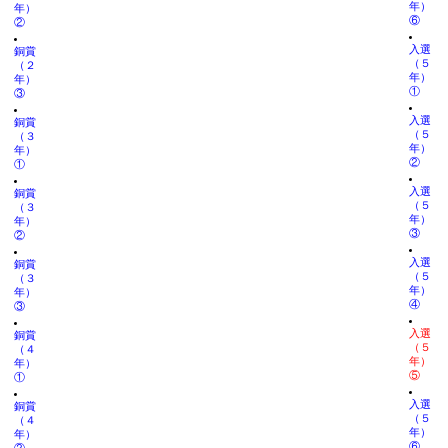
年）
年）
⑥
②
入選
銅賞
（５
（２
年）
年）
①
③
入選
銅賞
（５
（３
年）
年）
②
①
入選
銅賞
（５
（３
年）
年）
③
②
入選
銅賞
（５
（３
年）
年）
④
③
入選
銅賞
（５
（４
年）
年）
⑤
①
入選
銅賞
（５
（４
年）
年）
⑥