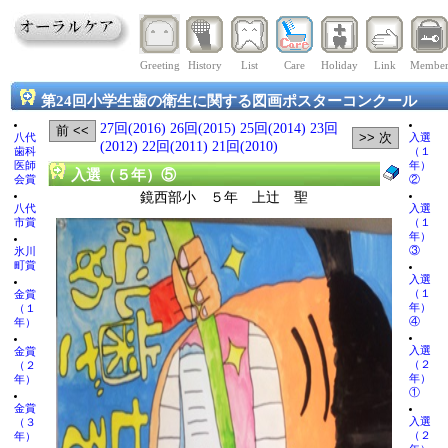
Greeting
History
List
Care
Holiday
Link
Membe
第24回小学生歯の衛生に関する図画ポスターコンクール
27回(2016)
26回(2015)
25回(2014)
23回
八代
入選
(2012)
22回(2011)
21回(2010)
歯科
（１
医師
年）
入選（５年）⑤
会賞
②
鏡西部小 ５年 上辻 聖
八代
入選
市賞
（１
年）
③
氷川
町賞
入選
（１
金賞
年）
（１
④
年）
入選
金賞
（２
（２
年）
年）
①
金賞
入選
（３
（２
年）