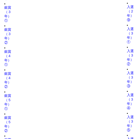
入選
銀賞
（２
（３
年）
年）
⑨
①
入選
銀賞
（３
（３
年）
年）
①
②
入選
銀賞
（３
（４
年）
年）
②
①
入選
銀賞
（３
（４
年）
年）
③
②
入選
銀賞
（３
（５
年）
年）
④
①
入選
銀賞
（３
（５
年）
年）
⑤
②