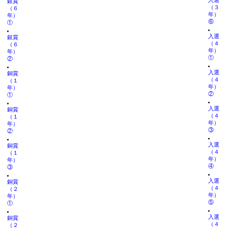
入選
銀賞
（３
（６
年）
年）
⑥
①
入選
銀賞
（４
（６
年）
年）
①
②
入選
銅賞
（４
（１
年）
年）
②
①
入選
銅賞
（４
（１
年）
年）
③
②
入選
銅賞
（４
（１
年）
年）
④
③
入選
銅賞
（４
（２
年）
年）
⑤
①
入選
銅賞
（４
（２