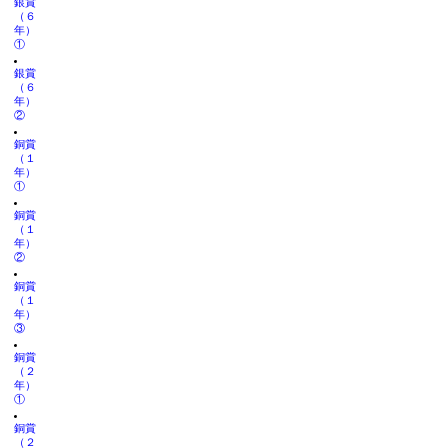
銀賞
（６
年）
①
銀賞
（６
年）
②
銅賞
（１
年）
①
銅賞
（１
年）
②
銅賞
（１
年）
③
銅賞
（２
年）
①
銅賞
（２