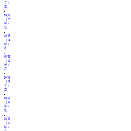
年）
②
銅賞
（２
年）
③
銅賞
（３
年）
①
銅賞
（３
年）
②
銅賞
（３
年）
③
銅賞
（４
年）
①
銅賞
（４
年）