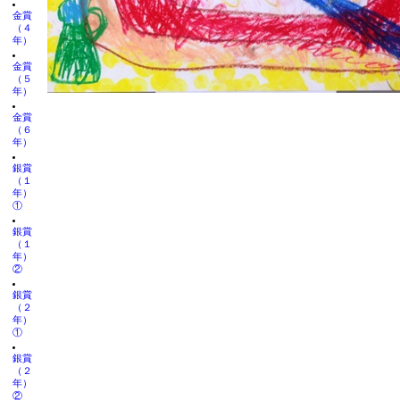
金賞
（４
年）
金賞
（５
年）
金賞
（６
年）
銀賞
（１
年）
①
銀賞
（１
年）
②
銀賞
（２
年）
①
銀賞
（２
年）
②