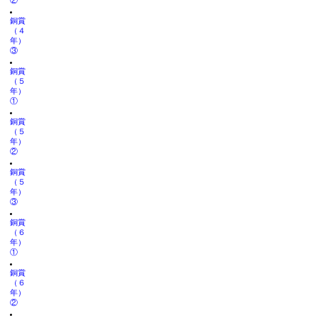
②
銅賞
（４
年）
③
銅賞
（５
年）
①
銅賞
（５
年）
②
銅賞
（５
年）
③
銅賞
（６
年）
①
銅賞
（６
年）
②