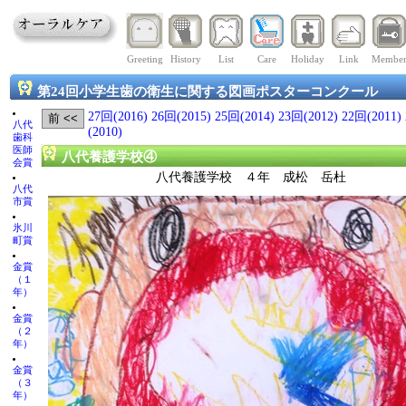
Greeting
History
List
Care
Holiday
Link
Membe
第24回小学生歯の衛生に関する図画ポスターコンクール
27回(2016)
26回(2015)
25回(2014)
23回(2012)
22回(2011)
八代
(2010)
歯科
医師
八代養護学校④
会賞
八代養護学校 ４年 成松 岳杜
八代
市賞
氷川
町賞
金賞
（１
年）
金賞
（２
年）
金賞
（３
年）