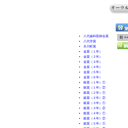
八代歯科医師会賞
八代市賞
銅
氷川町賞
金賞（１年）
金賞（２年）
金賞（３年）
金賞（４年）
金賞（５年）
金賞（６年）
銀賞（１年）①
銀賞（１年）②
銀賞（２年）①
銀賞（２年）②
銀賞（３年）①
銀賞（３年）②
銀賞（４年）①
銀賞（４年）②
銀賞（５年）①