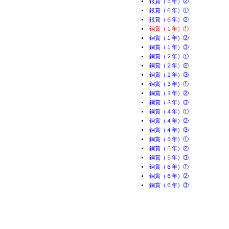
銀賞（５年）②
銀賞（６年）①
銀賞（６年）②
銅賞（１年）①
銅賞（１年）②
銅賞（１年）③
銅賞（２年）①
銅賞（２年）②
銅賞（２年）③
銅賞（３年）①
銅賞（３年）②
銅賞（３年）③
銅賞（４年）①
銅賞（４年）②
銅賞（４年）③
銅賞（５年）①
銅賞（５年）②
銅賞（５年）③
銅賞（６年）①
銅賞（６年）②
銅賞（６年）③