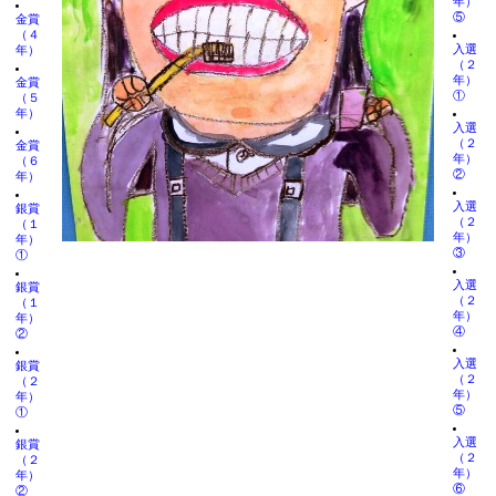
年）
⑤
金賞
（４
入選
年）
（２
年）
金賞
①
（５
年）
入選
（２
金賞
年）
（６
②
年）
入選
銀賞
（２
（１
年）
年）
③
①
入選
銀賞
（２
（１
年）
年）
④
②
入選
銀賞
（２
（２
年）
年）
⑤
①
入選
銀賞
（２
（２
年）
年）
⑥
②