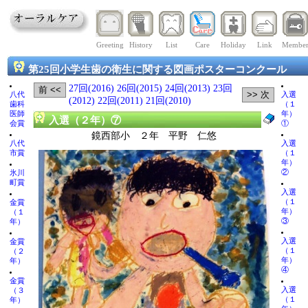
Greeting
History
List
Care
Holiday
Link
Membe
第25回小学生歯の衛生に関する図画ポスターコンクール
27回(2016)
26回(2015)
24回(2013)
23回
八代
入選
(2012)
22回(2011)
21回(2010)
歯科
（１
医師
年）
入選（２年）⑦
会賞
①
鏡西部小 ２年 平野 仁悠
八代
入選
市賞
（１
年）
②
氷川
町賞
入選
（１
金賞
年）
（１
③
年）
入選
金賞
（１
（２
年）
年）
④
金賞
入選
（３
（１
年）