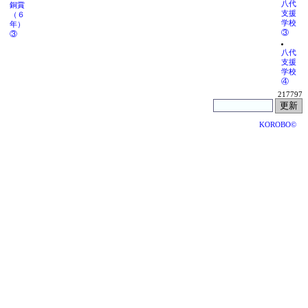
八代
銅賞
支援
（６
学校
年）
③
③
八代
支援
学校
④
217797
KOROBO©