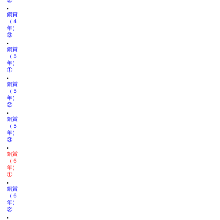
②
銅賞
（４
年）
③
銅賞
（５
年）
①
銅賞
（５
年）
②
銅賞
（５
年）
③
銅賞
（６
年）
①
銅賞
（６
年）
②