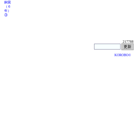
銅賞
（６
年）
③
217788
KOROBO©