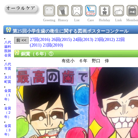
Greeting
History
List
Care
Holiday
Link
Membe
第25回小学生歯の衛生に関する図画ポスターコンクール
27回(2016)
26回(2015)
24回(2013)
23回(2012)
22回
八代
(2011)
21回(2010)
歯科
医師
銅賞（６年）①
会賞
有佐小 ６年 野口 倖
八代
市賞
氷川
町賞
金賞
（１
年）
金賞
（２
年）
金賞
（３
年）