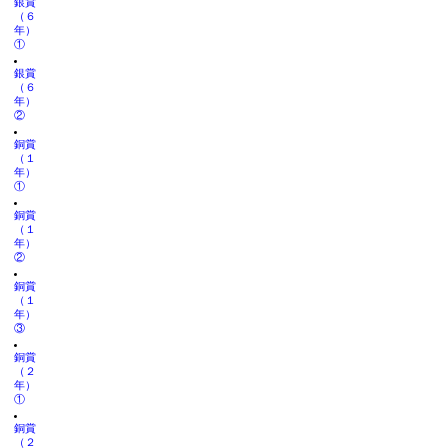
銀賞
（６
年）
①
銀賞
（６
年）
②
銅賞
（１
年）
①
銅賞
（１
年）
②
銅賞
（１
年）
③
銅賞
（２
年）
①
銅賞
（２