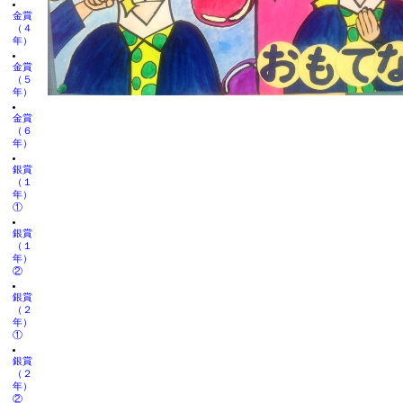
金賞
（４
年）
金賞
（５
年）
金賞
（６
年）
銀賞
（１
年）
①
銀賞
（１
年）
②
銀賞
（２
年）
①
銀賞
（２
年）
②