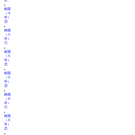
②
銅賞
（４
年）
③
銅賞
（５
年）
①
銅賞
（５
年）
②
銅賞
（５
年）
③
銅賞
（６
年）
①
銅賞
（６
年）
②