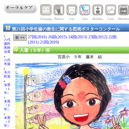
Greeting
History
List
Care
Holiday
Link
Membe
第25回小学生歯の衛生に関する図画ポスターコンクール
27回(2016)
26回(2015)
24回(2013)
23回(2012)
22回
八代
(2011)
21回(2010)
歯科
医師
入選（５年）④
会賞
宮原小 ５年 藤木 結
八代
市賞
氷川
町賞
金賞
（１
年）
金賞
（２
年）
金賞
（３
年）