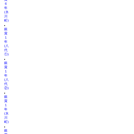
６
年
(氷
川
町)
銀
賞
１
年
(八
代
①)
銀
賞
１
年
(八
代
②)
銀
賞
１
年
(氷
川
町)
銀