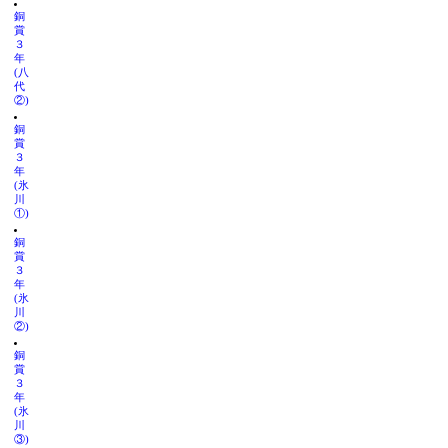
銅
賞
３
年
(八
代
②)
銅
賞
３
年
(氷
川
①)
銅
賞
３
年
(氷
川
②)
銅
賞
３
年
(氷
川
③)