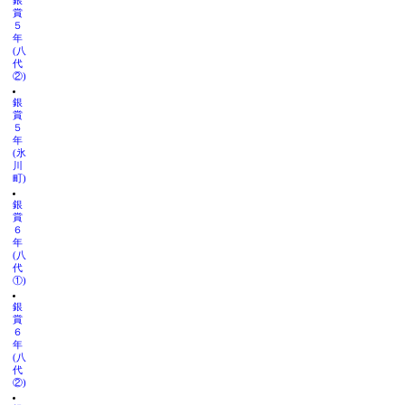
銀
賞
５
年
(八
代
②)
銀
賞
５
年
(氷
川
町)
銀
賞
６
年
(八
代
①)
銀
賞
６
年
(八
代
②)