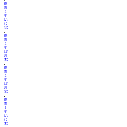
銅
賞
２
年
(八
代
③)
銅
賞
２
年
(氷
川
①)
銅
賞
２
年
(氷
川
②)
銅
賞
３
年
(八
代
①)