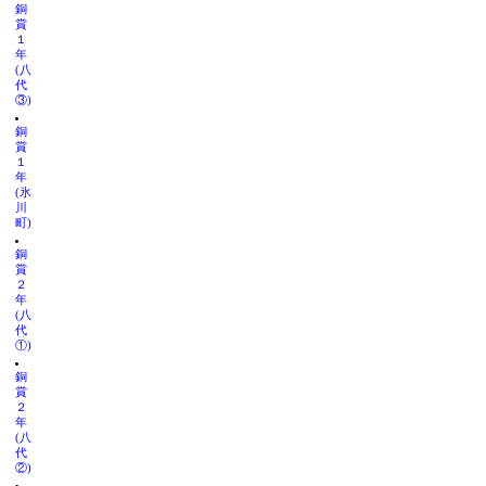
銅
賞
１
年
(八
代
③)
銅
賞
１
年
(氷
川
町)
銅
賞
２
年
(八
代
①)
銅
賞
２
年
(八
代
②)