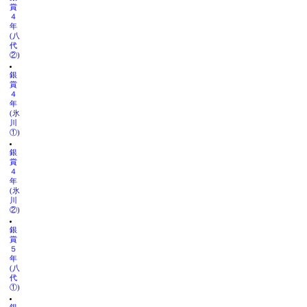
賞
４
年
(八
代
②)
銀
賞
４
年
(氷
川
①)
銀
賞
４
年
(氷
川
②)
銀
賞
５
年
(八
代
①)