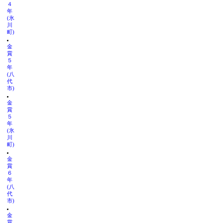
４
年
(氷
川
町)
金
賞
５
年
(八
代
市)
金
賞
５
年
(氷
川
町)
金
賞
６
年
(八
代
市)
金
賞