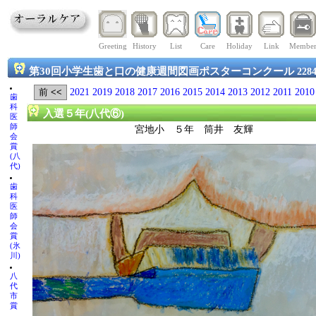
Greeting
History
List
Care
Holiday
Link
Membe
第30回小学生歯と口の健康週間図画ポスターコンクール
228
2021
2019
2018
2017
2016
2015
2014
2013
2012
2011
2010
歯
科
入選５年(八代⑥)
医
師
宮地小 ５年 筒井 友輝
会
賞
(八
代)
歯
科
医
師
会
賞
(氷
川)
八
代
市
賞