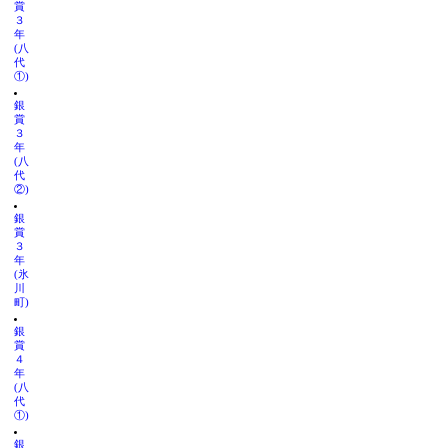
賞
３
年
(八
代
①)
銀
賞
３
年
(八
代
②)
銀
賞
３
年
(氷
川
町)
銀
賞
４
年
(八
代
①)
銀