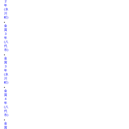
２
年
(氷
川
町)
金
賞
３
年
(八
代
市)
金
賞
３
年
(氷
川
町)
金
賞
４
年
(八
代
市)
金
賞