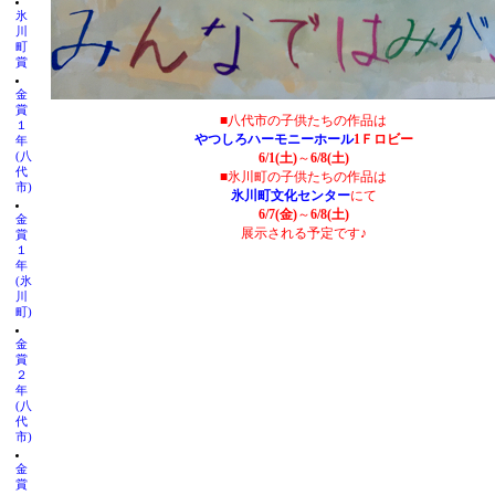
氷
川
町
賞
金
賞
■八代市の子供たちの作品は
１
やつしろハーモニーホール
1Ｆロビー
年
(八
6/1(土)
～
6/8(土)
代
■氷川町の子供たちの作品は
市)
氷川町文化センター
にて
6/7(金)
～
6/8(土)
金
展示される予定です♪
賞
１
年
(氷
川
町)
金
賞
２
年
(八
代
市)
金
賞