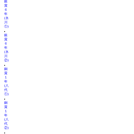
銀
賞
６
年
(氷
川
①)
銀
賞
６
年
(氷
川
②)
銅
賞
１
年
(八
代
①)
銅
賞
１
年
(八
代
②)