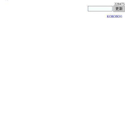
228475
KOROBO©