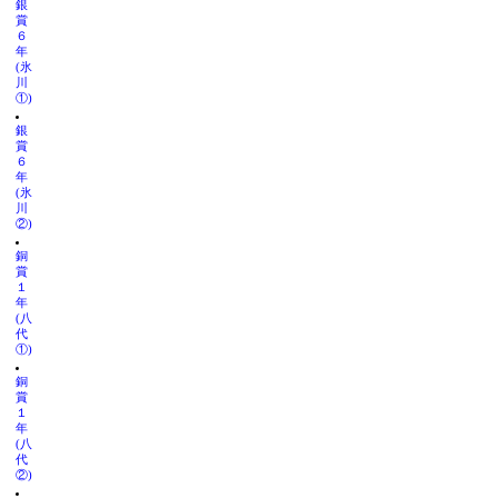
銀
賞
６
年
(氷
川
①)
銀
賞
６
年
(氷
川
②)
銅
賞
１
年
(八
代
①)
銅
賞
１
年
(八
代
②)