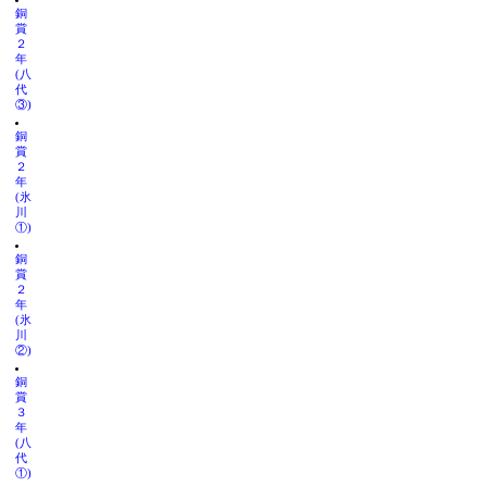
銅
賞
２
年
(八
代
③)
銅
賞
２
年
(氷
川
①)
銅
賞
２
年
(氷
川
②)
銅
賞
３
年
(八
代
①)