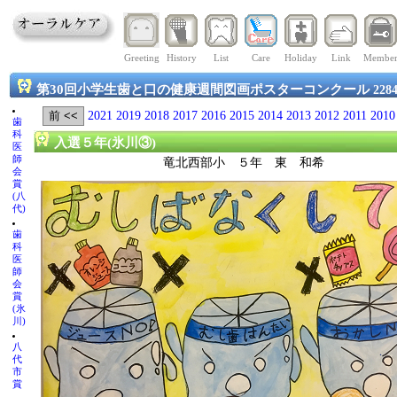
Greeting
History
List
Care
Holiday
Link
Membe
第30回小学生歯と口の健康週間図画ポスターコンクール
228
2021
2019
2018
2017
2016
2015
2014
2013
2012
2011
2010
歯
科
入選５年(氷川③)
医
師
竜北西部小 ５年 東 和希
会
賞
(八
代)
歯
科
医
師
会
賞
(氷
川)
八
代
市
賞