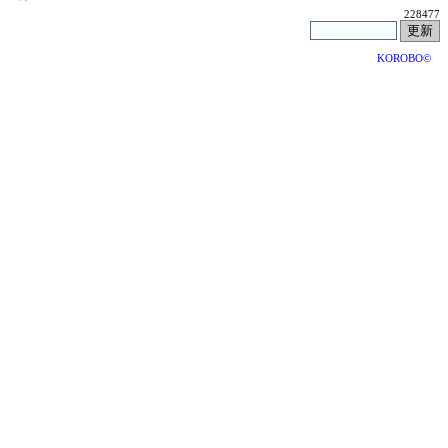
228477
KOROBO©