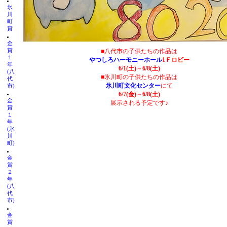
氷
川
町
賞
金
賞
■八代市の子供たちの作品は
１
やつしろハーモニーホール
1Ｆロビー
年
6/1(土)
～
6/8(土)
(八
■氷川町の子供たちの作品は
代
氷川町文化センター
にて
市)
6/7(金)
～
6/8(土)
金
展示される予定です♪
賞
１
年
(氷
川
町)
金
賞
２
年
(八
代
市)
金
賞