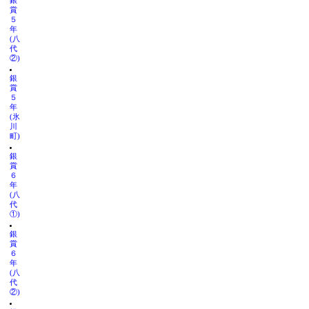
銀
賞
５
年
(八
代
②)
銀
賞
５
年
(氷
川
町)
銀
賞
６
年
(八
代
①)
銀
賞
６
年
(八
代
②)