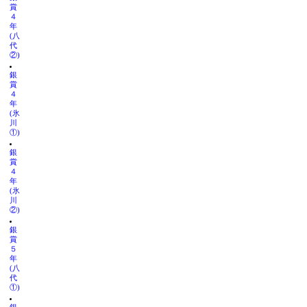
賞
４
年
(八
代
②)
銀
賞
４
年
(氷
川
①)
銀
賞
４
年
(氷
川
②)
銀
賞
５
年
(八
代
①)