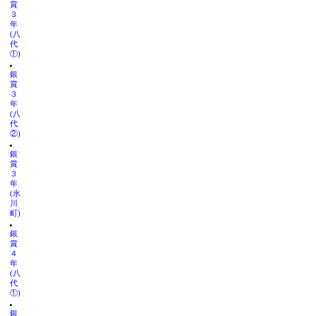
賞
３
年
(八
代
①)
銀
賞
３
年
(八
代
②)
銀
賞
３
年
(氷
川
町)
銀
賞
４
年
(八
代
①)
銀