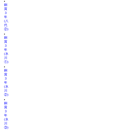
銅
賞
３
年
(八
代
②)
銅
賞
３
年
(氷
川
①)
銅
賞
３
年
(氷
川
②)
銅
賞
３
年
(氷
川
③)