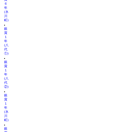
６
年
(氷
川
町)
銀
賞
１
年
(八
代
①)
銀
賞
１
年
(八
代
②)
銀
賞
１
年
(氷
川
町)
銀