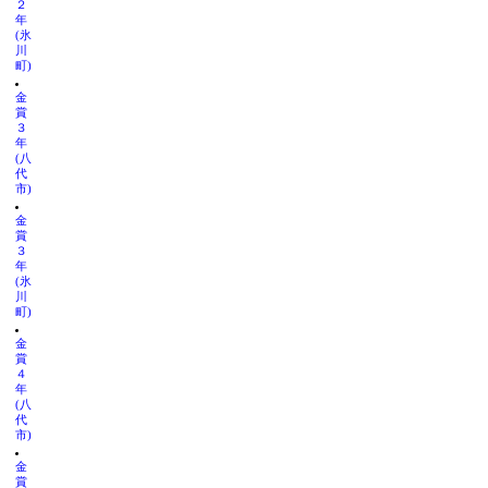
２
年
(氷
川
町)
金
賞
３
年
(八
代
市)
金
賞
３
年
(氷
川
町)
金
賞
４
年
(八
代
市)
金
賞