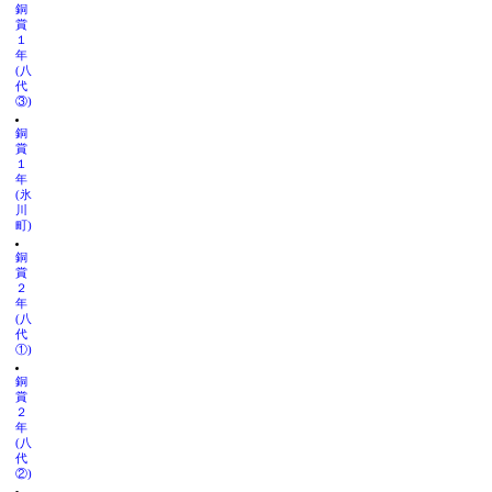
銅
賞
１
年
(八
代
③)
銅
賞
１
年
(氷
川
町)
銅
賞
２
年
(八
代
①)
銅
賞
２
年
(八
代
②)