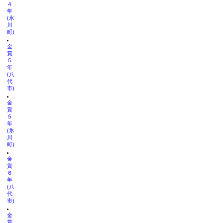
４
年
(氷
川
町)
金
賞
５
年
(八
代
市)
金
賞
５
年
(氷
川
町)
金
賞
６
年
(八
代
市)
金
賞