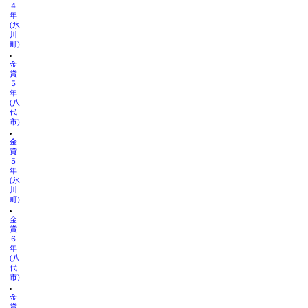
４
年
(氷
川
町)
金
賞
５
年
(八
代
市)
金
賞
５
年
(氷
川
町)
金
賞
６
年
(八
代
市)
金
賞