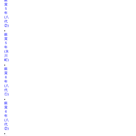
銀
賞
５
年
(八
代
②)
銀
賞
５
年
(氷
川
町)
銀
賞
６
年
(八
代
①)
銀
賞
６
年
(八
代
②)