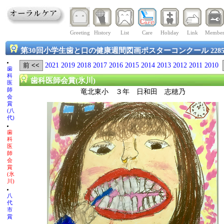
Greeting
History
List
Care
Holiday
Link
Membe
第30回小学生歯と口の健康週間図画ポスターコンクール
228
2021
2019
2018
2017
2016
2015
2014
2013
2012
2011
2010
歯
科
歯科医師会賞(氷川)
医
師
竜北東小 ３年 日和田 志穂乃
会
賞
(八
代)
歯
科
医
師
会
賞
(氷
川)
八
代
市
賞