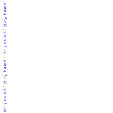
銅
賞
３
年
(八
代
②)
銅
賞
３
年
(氷
川
①)
銅
賞
３
年
(氷
川
②)
銅
賞
３
年
(氷
川
③)