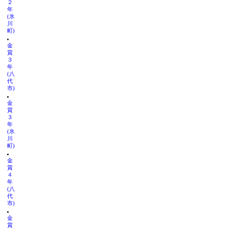
２
年
(氷
川
町)
金
賞
３
年
(八
代
市)
金
賞
３
年
(氷
川
町)
金
賞
４
年
(八
代
市)
金
賞