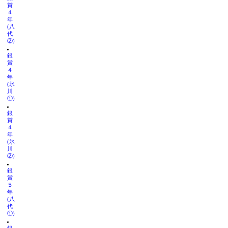
賞
４
年
(八
代
②)
銀
賞
４
年
(氷
川
①)
銀
賞
４
年
(氷
川
②)
銀
賞
５
年
(八
代
①)