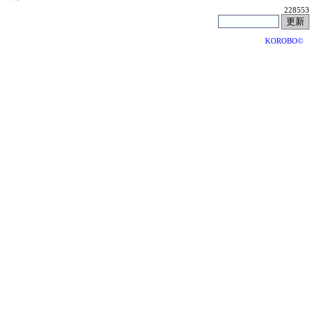
228553
KOROBO©