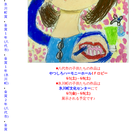
氷
川
町
賞
金
賞
１
年
(八
代
市)
金
賞
１
■八代市の子供たちの作品は
年
やつしろハーモニーホール
1Ｆロビー
(氷
6/1(土)
～
6/8(土)
川
■氷川町の子供たちの作品は
町)
氷川町文化センター
にて
金
6/7(金)
～
6/8(土)
賞
展示される予定です♪
２
年
(八
代
市)
金
賞