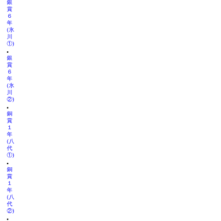
銀
賞
６
年
(氷
川
①)
銀
賞
６
年
(氷
川
②)
銅
賞
１
年
(八
代
①)
銅
賞
１
年
(八
代
②)