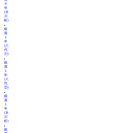
６
年
(氷
川
町)
銀
賞
１
年
(八
代
①)
銀
賞
１
年
(八
代
②)
銀
賞
１
年
(氷
川
町)
銀