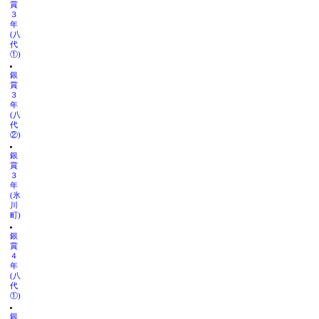
賞
３
年
(八
代
①)
銀
賞
３
年
(八
代
②)
銀
賞
３
年
(氷
川
町)
銀
賞
４
年
(八
代
①)
銀