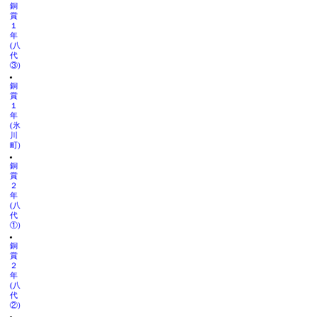
銅
賞
１
年
(八
代
③)
銅
賞
１
年
(氷
川
町)
銅
賞
２
年
(八
代
①)
銅
賞
２
年
(八
代
②)