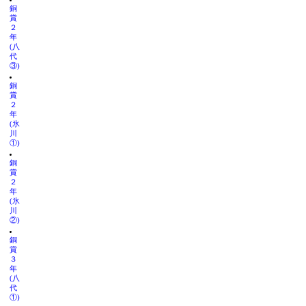
銅
賞
２
年
(八
代
③)
銅
賞
２
年
(氷
川
①)
銅
賞
２
年
(氷
川
②)
銅
賞
３
年
(八
代
①)