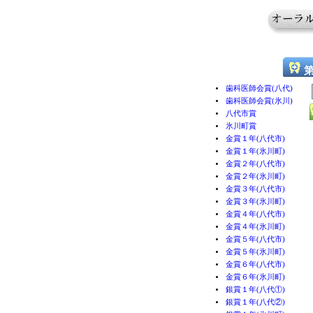
歯科医師会賞(八代)
歯科医師会賞(氷川)
八代市賞
氷川町賞
金賞１年(八代市)
金賞１年(氷川町)
金賞２年(八代市)
金賞２年(氷川町)
金賞３年(八代市)
金賞３年(氷川町)
金賞４年(八代市)
金賞４年(氷川町)
金賞５年(八代市)
金賞５年(氷川町)
金賞６年(八代市)
金賞６年(氷川町)
銀賞１年(八代①)
銀賞１年(八代②)