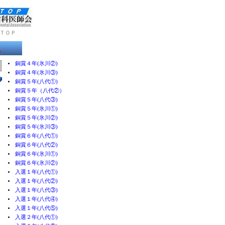
ＴＯＰ
銅賞４年(氷川②)
銅賞４年(氷川③)
銅賞５年(八代①)
銅賞５年（八代②）
銅賞５年(八代③)
銅賞５年(氷川①)
銅賞５年(氷川②)
銅賞５年(氷川③)
銅賞６年(八代①)
銅賞６年(八代②)
銅賞６年(氷川①)
銅賞６年(氷川②)
入選１年(八代①)
入選１年(八代②)
入選１年(八代③)
入選１年(八代④)
入選１年(八代⑤)
入選２年(八代①)