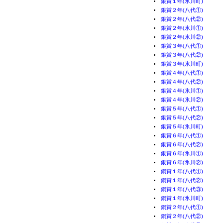
銀賞１年(氷川町)
銀賞２年(八代①)
銀賞２年(八代②)
銀賞２年(氷川①)
銀賞２年(氷川②)
銀賞３年(八代①)
銀賞３年(八代②)
銀賞３年(氷川町)
銀賞４年(八代①)
銀賞４年(八代②)
銀賞４年(氷川①)
銀賞４年(氷川②)
銀賞５年(八代①)
銀賞５年(八代②)
銀賞５年(氷川町)
銀賞６年(八代①)
銀賞６年(八代②)
銀賞６年(氷川①)
銀賞６年(氷川②)
銅賞１年(八代①)
銅賞１年(八代②)
銅賞１年(八代③)
銅賞１年(氷川町)
銅賞２年(八代①)
銅賞２年(八代②)