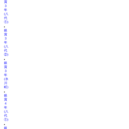
賞
３
年
(八
代
①)
銀
賞
３
年
(八
代
②)
銀
賞
３
年
(氷
川
町)
銀
賞
４
年
(八
代
①)
銀