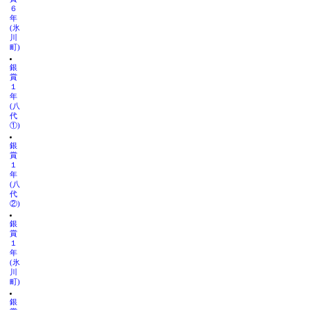
６
年
(氷
川
町)
銀
賞
１
年
(八
代
①)
銀
賞
１
年
(八
代
②)
銀
賞
１
年
(氷
川
町)
銀