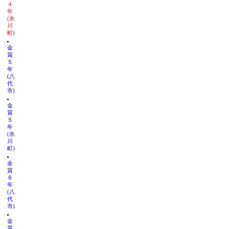
４
年
(氷
川
町)
金
賞
５
年
(八
代
市)
金
賞
５
年
(氷
川
町)
金
賞
６
年
(八
代
市)
金
賞