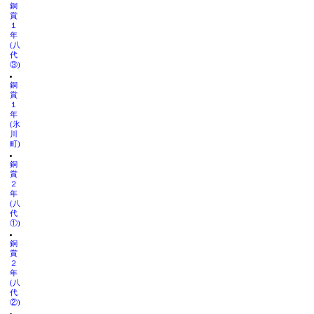
銅
賞
１
年
(八
代
③)
銅
賞
１
年
(氷
川
町)
銅
賞
２
年
(八
代
①)
銅
賞
２
年
(八
代
②)