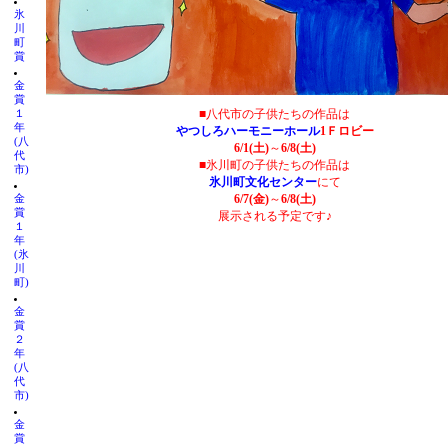
氷
川
町
賞
金
賞
■八代市の子供たちの作品は
１
年
やつしろハーモニーホール
1Ｆロビー
(八
6/1(土)
～
6/8(土)
代
■氷川町の子供たちの作品は
市)
氷川町文化センター
にて
6/7(金)
～
6/8(土)
金
賞
展示される予定です♪
１
年
(氷
川
町)
金
賞
２
年
(八
代
市)
金
賞