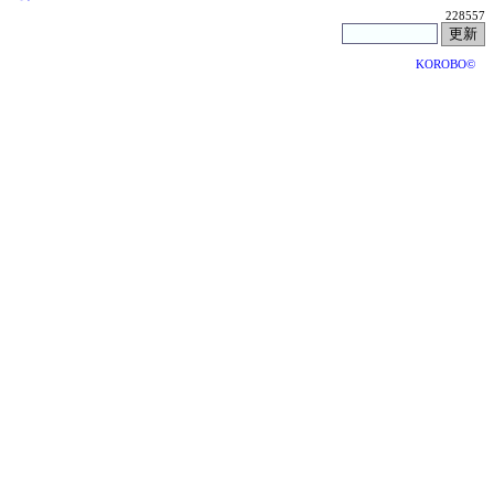
228557
KOROBO©