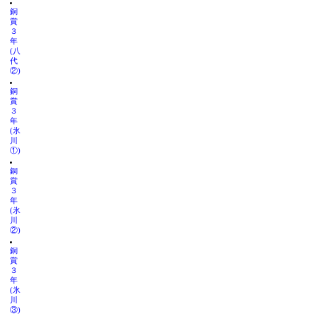
銅
賞
３
年
(八
代
②)
銅
賞
３
年
(氷
川
①)
銅
賞
３
年
(氷
川
②)
銅
賞
３
年
(氷
川
③)