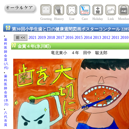
Greeting
History
List
Care
Holiday
Link
Membe
第30回小学生歯と口の健康週間図画ポスターコンクール
228
2021
2019
2018
2017
2016
2015
2014
2013
2012
2011
2010
歯
科
金賞４年(氷川町)
医
師
竜北東小 ４年 田中 駿太郎
会
賞
(八
代)
歯
科
医
師
会
賞
(氷
川)
八
代
市
賞