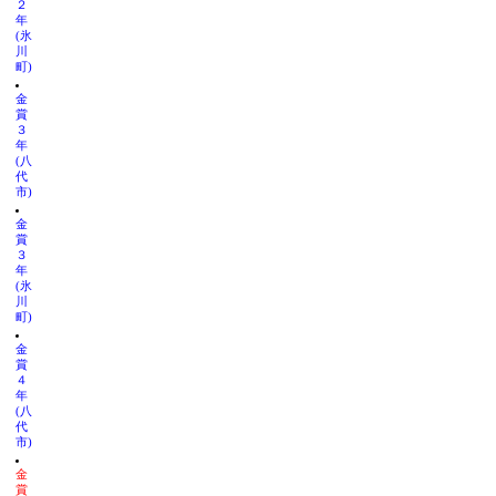
２
年
(氷
川
町)
金
賞
３
年
(八
代
市)
金
賞
３
年
(氷
川
町)
金
賞
４
年
(八
代
市)
金
賞