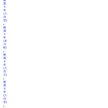
銀
賞
５
年
(八
代
②)
銀
賞
５
年
(氷
川
町)
銀
賞
６
年
(八
代
①)
銀
賞
６
年
(八
代
②)