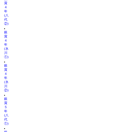
賞
４
年
(八
代
②)
銀
賞
４
年
(氷
川
①)
銀
賞
４
年
(氷
川
②)
銀
賞
５
年
(八
代
①)