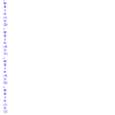
銅
賞
２
年
(八
代
③)
銅
賞
２
年
(氷
川
①)
銅
賞
２
年
(氷
川
②)
銅
賞
３
年
(八
代
①)