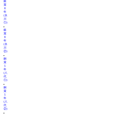
銀
賞
６
年
(氷
川
①)
銀
賞
６
年
(氷
川
②)
銅
賞
１
年
(八
代
①)
銅
賞
１
年
(八
代
②)