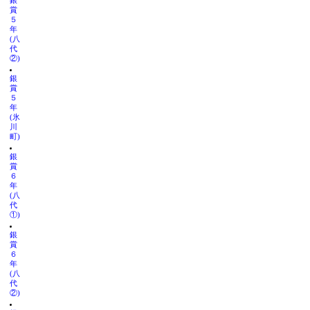
銀
賞
５
年
(八
代
②)
銀
賞
５
年
(氷
川
町)
銀
賞
６
年
(八
代
①)
銀
賞
６
年
(八
代
②)