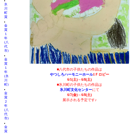
氷
川
町
賞
金
賞
１
年
(八
代
市)
金
賞
１
■八代市の子供たちの作品は
年
やつしろハーモニーホール
1Ｆロビー
(氷
6/1(土)
～
6/8(土)
川
■氷川町の子供たちの作品は
町)
氷川町文化センター
にて
金
6/7(金)
～
6/8(土)
賞
展示される予定です♪
２
年
(八
代
市)
金
賞