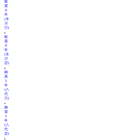
銀
賞
６
年
(氷
川
①)
銀
賞
６
年
(氷
川
②)
銅
賞
１
年
(八
代
①)
銅
賞
１
年
(八
代
②)