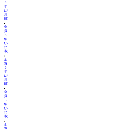
４
年
(氷
川
町)
金
賞
５
年
(八
代
市)
金
賞
５
年
(氷
川
町)
金
賞
６
年
(八
代
市)
金
賞