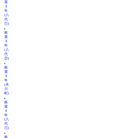
賞
３
年
(八
代
①)
銀
賞
３
年
(八
代
②)
銀
賞
３
年
(氷
川
町)
銀
賞
４
年
(八
代
①)
銀