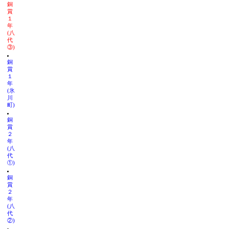
銅
賞
１
年
(八
代
③)
銅
賞
１
年
(氷
川
町)
銅
賞
２
年
(八
代
①)
銅
賞
２
年
(八
代
②)