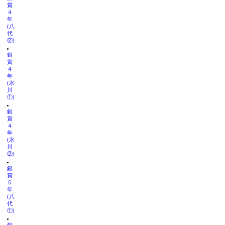
賞
４
年
(八
代
②)
銀
賞
４
年
(氷
川
①)
銀
賞
４
年
(氷
川
②)
銀
賞
５
年
(八
代
①)