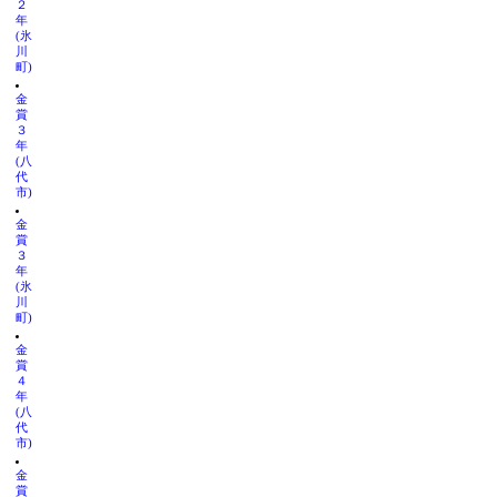
２
年
(氷
川
町)
金
賞
３
年
(八
代
市)
金
賞
３
年
(氷
川
町)
金
賞
４
年
(八
代
市)
金
賞