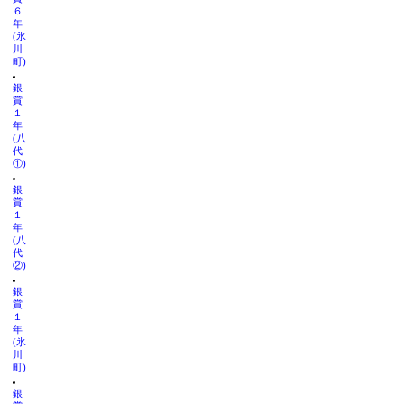
６
年
(氷
川
町)
銀
賞
１
年
(八
代
①)
銀
賞
１
年
(八
代
②)
銀
賞
１
年
(氷
川
町)
銀