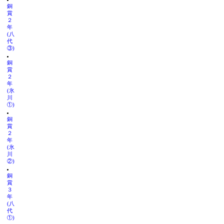
銅
賞
２
年
(八
代
③)
銅
賞
２
年
(氷
川
①)
銅
賞
２
年
(氷
川
②)
銅
賞
３
年
(八
代
①)