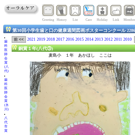
Greeting
History
List
Care
Holiday
Link
Membe
第30回小学生歯と口の健康週間図画ポスターコンクール
228
2021
2019
2018
2017
2016
2015
2014
2013
2012
2011
2010
歯
科
銅賞１年(八代③)
医
師
麦島小 １年 あかほし ここは
会
賞
(八
代)
歯
科
医
師
会
賞
(氷
川)
八
代
市
賞