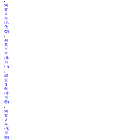
銅
賞
３
年
(八
代
②)
銅
賞
３
年
(氷
川
①)
銅
賞
３
年
(氷
川
②)
銅
賞
３
年
(氷
川
③)