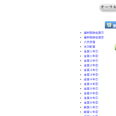
歯科医師会賞①
歯科医師会賞②
八代市賞
氷川町賞
金賞１年①
金賞１年②
金賞２年①
金賞２年②
金賞３年①
金賞３年②
金賞４年①
金賞４年②
金賞５年①
金賞５年②
金賞６年①
金賞６年②
銀賞１年①
銀賞１年②