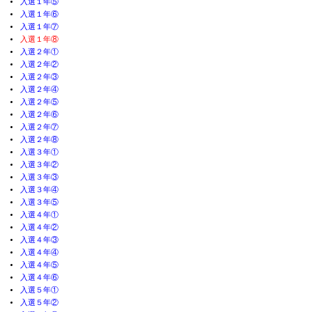
入選１年⑤
入選１年⑥
入選１年⑦
入選１年⑧
入選２年①
入選２年②
入選２年③
入選２年④
入選２年⑤
入選２年⑥
入選２年⑦
入選２年⑧
入選３年①
入選３年②
入選３年③
入選３年④
入選３年⑤
入選４年①
入選４年②
入選４年③
入選４年④
入選４年⑤
入選４年⑥
入選５年①
入選５年②