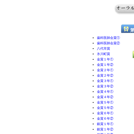
歯科医師会賞①
歯科医師会賞②
八代市賞
氷川町賞
金賞１年①
金賞１年②
金賞２年①
金賞２年②
金賞３年①
金賞３年②
金賞４年①
金賞４年②
金賞５年①
金賞５年②
金賞６年①
金賞６年②
銀賞１年①
銀賞１年②