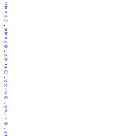
金
賞
６
年
①
金
賞
６
年
②
銀
賞
１
年
①
銀
賞
１
年
②
銀
賞
１
年
③
銀