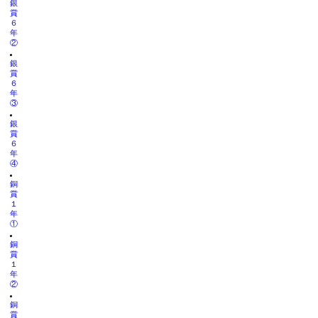
銀
賞
６
年
②
銀
賞
６
年
③
銀
賞
６
年
④
銅
賞
１
年
①
銅
賞
１
年
②
銅
賞