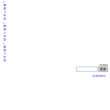
銅
賞
３
年
④
銅
賞
３
年
⑤
銅
賞
３
年
⑥
233605
KOROBO©