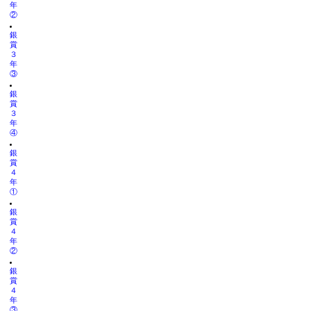
年
②
銀
賞
３
年
③
銀
賞
３
年
④
銀
賞
４
年
①
銀
賞
４
年
②
銀
賞
４
年
③