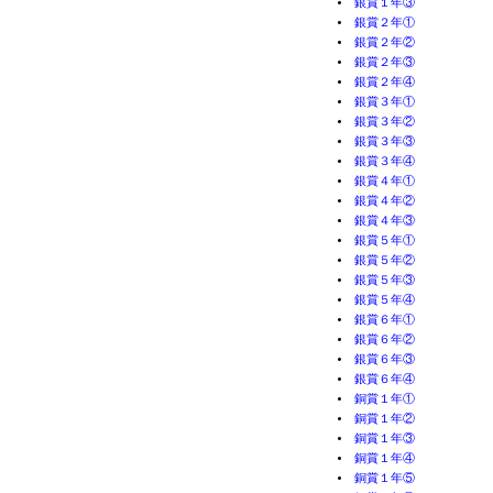
銀賞１年③
銀賞２年①
銀賞２年②
銀賞２年③
銀賞２年④
銀賞３年①
銀賞３年②
銀賞３年③
銀賞３年④
銀賞４年①
銀賞４年②
銀賞４年③
銀賞５年①
銀賞５年②
銀賞５年③
銀賞５年④
銀賞６年①
銀賞６年②
銀賞６年③
銀賞６年④
銅賞１年①
銅賞１年②
銅賞１年③
銅賞１年④
銅賞１年⑤