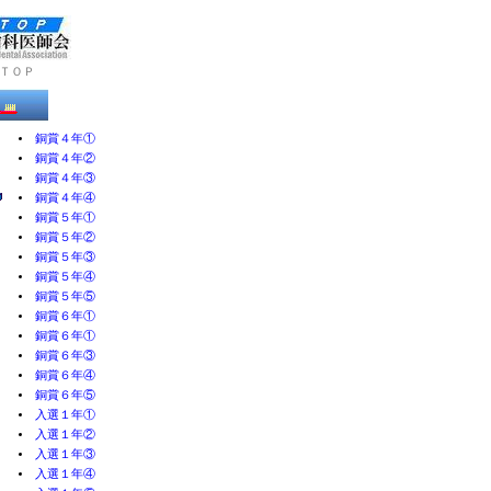
ＴＯＰ
銅賞４年①
銅賞４年②
銅賞４年③
銅賞４年④
銅賞５年①
銅賞５年②
銅賞５年③
銅賞５年④
銅賞５年⑤
銅賞６年①
銅賞６年①
銅賞６年③
銅賞６年④
銅賞６年⑤
入選１年①
入選１年②
入選１年③
入選１年④