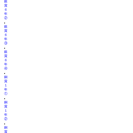
銀
賞
６
年
②
銀
賞
６
年
③
銀
賞
６
年
④
銅
賞
１
年
①
銅
賞
１
年
②
銅
賞