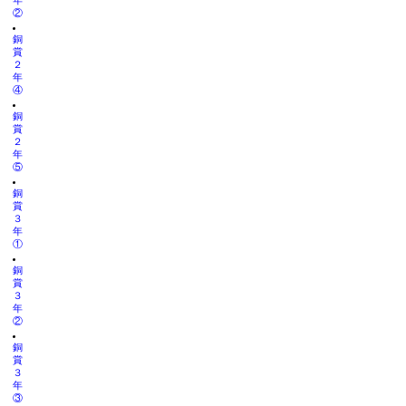
年
②
銅
賞
２
年
④
銅
賞
２
年
⑤
銅
賞
３
年
①
銅
賞
３
年
②
銅
賞
３
年
③