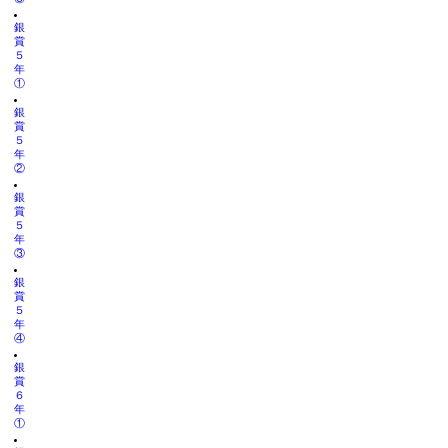
銀
賞
５
年
①
銀
賞
５
年
②
銀
賞
５
年
③
銀
賞
５
年
④
銀
賞
６
年
①