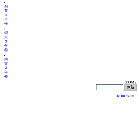
銅
賞
３
年
④
銅
賞
３
年
⑤
銅
賞
３
年
⑥
233612
KOROBO©