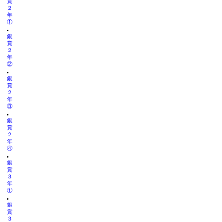
賞
２
年
①
銀
賞
２
年
②
銀
賞
２
年
③
銀
賞
２
年
④
銀
賞
３
年
①
銀
賞
３