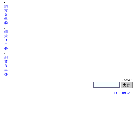
銅
賞
３
年
④
銅
賞
３
年
⑤
銅
賞
３
年
⑥
233508
KOROBO©